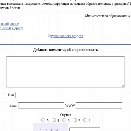
нная выставка в Татарстане, демонстрирующая потенциал образовательных учреждений 
вузов России.
Министерство образования и 
 в избранное
ь ссылку другу
Другие новости раздела
Добавить комментарий и проголосовать
Имя
Email
WWW
Оценка
5
4
3
2
1