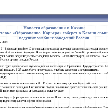
Новости образования в Казани
тавка «Образование. Карьера» соберет в Казани свыш
ведущих учебных заведений России
я 2019
 6 – 8 февраля пройдет 19-я специализированная выставка современных методов воспит
ния «Образование. Карьера». В мероприятии примут участие более 60 организаций, вкл
сузы Казани, ведущие учебные заведения Москвы, Санкт-Петербурга, Ульяновска, Тюме
бурга и других городов России.
вке будет организована мультимедийная экспозиция «Образование. Трудоустройство. Ка
ый подход». В 27 залах будут представлены учебные заведения с предприятиями,
зирующиеся на таких направлениях, как строительство, промышленность, сельское хозяй
 и др.
 ориентирована на школьников 8 – 11 классов, поэтому для них будут работать
нтационные площадки. Специалисты обучат школьников практическим навыкам разных
й, например, флориста, автомеханика, телеведущего.
го, будет сформирована деловая программа. В частности, планируются круглые столы и
ции для специалистов сферы образования.
ание. Карьера» – выставка образовательных учреждений и технологий образования. Это