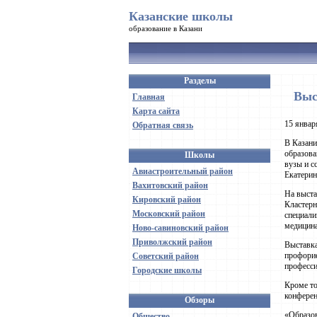
Казанские школы
образование в Казани
Разделы
Выс
Главная
Карта сайта
15 январ
Обратная связь
В Казани
образова
Школы
вузы и с
Авиастроительный район
Екатерин
Вахитовский район
На выста
Кировский район
Кластерн
Московский район
специали
медицина
Ново-савиновский район
Приволжский район
Выставка
профорие
Советский район
професси
Городские школы
Кроме то
конферен
Обзоры
«Образов
Общество