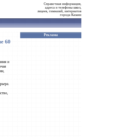
Справочная информация,
адреса и телефоны школ,
лицеев, гимназий, интернатов
города Казани
Реклама
е 60
ания и
ючая
ни,
рьера.
ство,