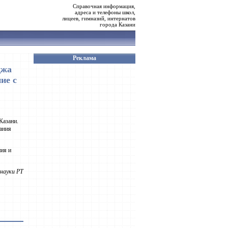
Справочная информация,
адреса и телефоны школ,
лицеев, гимназий, интернатов
города Казани
Реклама
джа
ие с
Казани.
вания
ния и
науки РТ