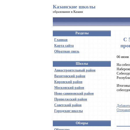
Казанские школы
образование в Казани
Разделы
С 
Главная
про
Карта сайта
Обратная связь
06 июня 
Школы
На собес
Набережн
Авиастроительный район
Собеседо
Вахитовский район
Республи
Кировский район
Итоговый
Московский район
собеседо
Ново-савиновский район
Приволжский район
Советский район
Добавить
Отправит
Городские школы
Обзоры
Общество