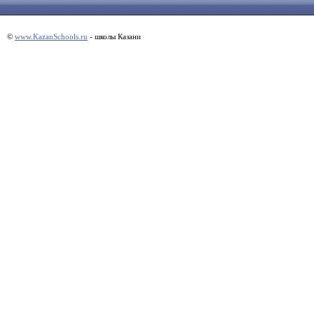
©
www.KazanSchools.ru
- школы Казани