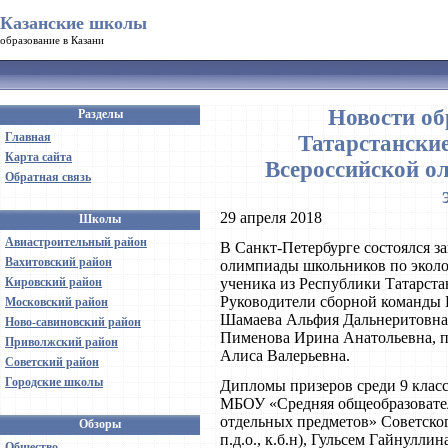
Казанские школы
образование в Казани
Новости об
Разделы
Главная
Татарстанские
Карта сайта
Всероссийской о
Обратная связь
29 апреля 2018
Школы
Авиастроительный район
В Санкт-Петербурге состоялся з
Вахитовский район
олимпиады школьников по эколо
Кировский район
ученика из Республики Татарстан
Руководители сборной команды
Московский район
Шамаева Альфия Дальнеритовна
Ново-савиновский район
Пименова Ирина Анатольевна, 
Приволжский район
Алиса Валерьевна.
Советский район
Городские школы
Дипломы призеров среди 9 класс
МБОУ «Средняя общеобразовате
отдельных предметов» Советског
Обзоры
п.д.о., к.б.н), Гульсем Гайнул
Общество