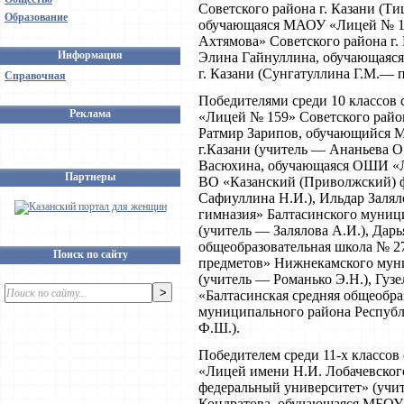
Советского района г. Казани (Тиш
Образование
обучающаяся МАОУ «Лицей № 12
Ахтямова» Советского района г. К
Информация
Элина Гайнуллина, обучающаяс
г. Казани (Сунгатуллина Г.М.— п.д.
Справочная
Победителями среди 10 классов
Реклама
«Лицей № 159» Советского района
Ратмир Зарипов, обучающийся 
г.Казани (учитель — Ананьева О.
Васюхина, обучающаяся ОШИ «
Партнеры
ВО «Казанский (Приволжский) ф
Сафиуллина Н.И.), Ильдар Заля
гимназия» Балтасинского муниц
(учитель — Залялова А.И.), Да
общеобразовательная школа № 2
Поиск по сайту
предметов» Нижнекамского муни
(учитель — Романько Э.Н.), Гуз
«Балтасинская средняя общеобра
муниципального района Республ
Ф.Ш.).
Победителем среди 11-х классо
«Лицей имени Н.И. Лобачевско
федеральный университет» (учи
Кондратова, обучающаяся МБОУ 