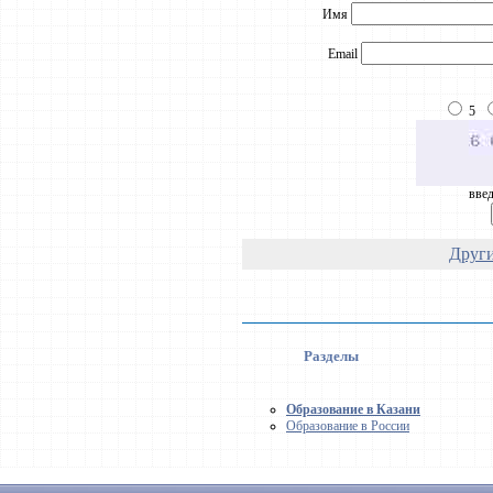
Имя
Email
5
введ
Други
Разделы
Образование в Казани
Образование в России