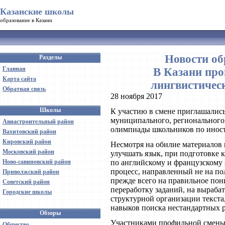
Казанские школы
образование в Казани
Новости об
Разделы
Главная
В Казани пр
Карта сайта
лингвистичес
Обратная связь
28 ноября 2017
Школы
К участию в смене приглашались
муниципального, регионального
Авиастроительный район
олимпиады школьников по инос
Вахитовский район
Кировский район
Несмотря на обилие материалов 
Московский район
улучшать язык, при подготовке
Ново-савиновский район
по английскому и французскому
процесс, направленный не на по
Приволжский район
прежде всего на правильное по
Советский район
переработку заданий, на выраба
Городские школы
структурной организации текста
навыков поиска нестандартных 
Обзоры
Участниками профильной смены 
Общество