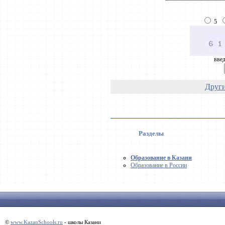
5
введ
Други
Разделы
Образование в Казани
Образование в России
©
www.KazanSchools.ru
- школы Казани