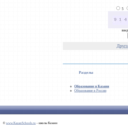
5
введ
Други
Разделы
Образование в Казани
Образование в России
©
www.KazanSchools.ru
- школы Казани