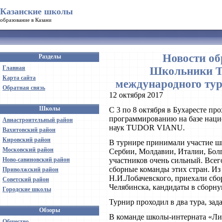
Казанские школы
образование в Казани
Новости об
Разделы
Главная
Школьники Та
Карта сайта
международного ту
Обратная связь
12 октября 2017
Школы
С 3 по 8 октября в Бухаресте п
программированию на базе нац
Авиастроительный район
наук TUDOR VIANU.
Вахитовский район
Кировский район
В турнире принимали участие 
Московский район
Сербии, Молдавии, Италии, Бол
Ново-савиновский район
участников очень сильный. Всег
сборные команды этих стран. Из
Приволжский район
Н.И.Лобачевского, приехали сб
Советский район
Челябинска, кандидаты в сборн
Городские школы
Турнир проходил в два тура, за
Обзоры
В команде школы-интерната «Л
Общество