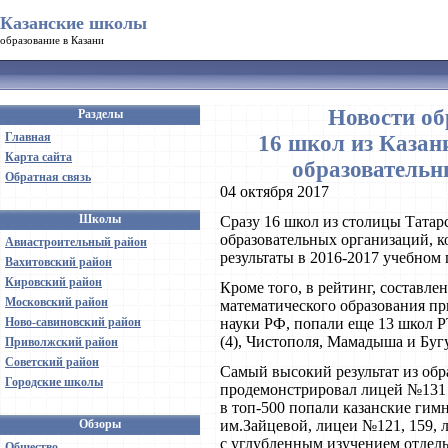
Казанские школы
образование в Казани
Новости об
Разделы
Главная
16 школ из Казан
Карта сайта
образовательн
Обратная связь
04 октября 2017
Школы
Сразу 16 школ из столицы Татар
образовательных организаций, 
Авиастроительный район
результаты в 2016-2017 учебном 
Вахитовский район
Кировский район
Кроме того, в рейтинг, состав
Московский район
математического образования пр
Ново-савиновский район
науки РФ, попали еще 13 школ Р
(4), Чистополя, Мамадыша и Буг
Приволжский район
Советский район
Самый высокий результат из об
Городские школы
продемонстрировал лицей №131 и
в топ-500 попали казанские гимн
Обзоры
им.Зайцевой, лицеи №121, 159,
с углубленным изучением отдель
Общество