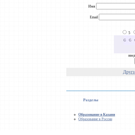
Имя
Email
5
введ
Други
Разделы
Образование в Казани
Образование в России