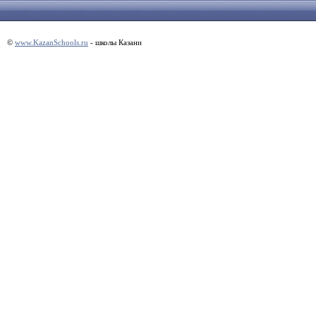
©
www.KazanSchools.ru
- школы Казани