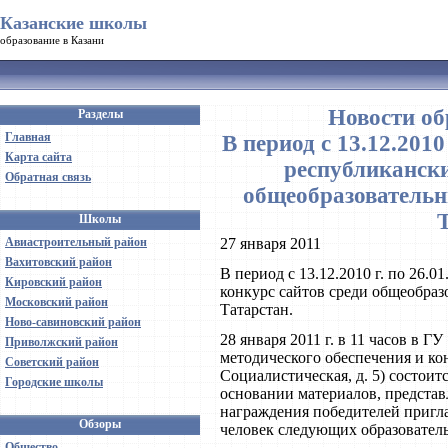
Казанские школы
образование в Казани
Новости об
Разделы
Главная
В период с 13.12.2010 
Карта сайта
республикански
Обратная связь
общеобразовательн
Школы
Авиастроительный район
27 января 2011
Вахитовский район
В период с 13.12.2010 г. по 26.0
Кировский район
конкурс сайтов среди общеобра
Московский район
Татарстан.
Ново-савиновский район
28 января 2011 г. в 11 часов в
Приволжский район
методического обеспечения и конт
Советский район
Социалистическая, д. 5) состоит
Городские школы
основании материалов, предста
награждения победителей пригла
Обзоры
человек следующих образовател
Общество