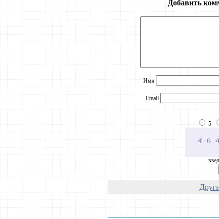
Добавить ком
Имя
Email
5
введ
Други