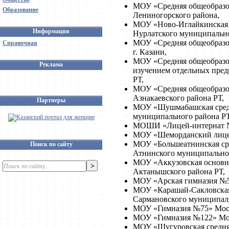
МОУ «Средняя общеобразов
Образование
Лениногорского района,
МОУ «Ново-Иглайкинская 
Информация
Нурлатского муниципально
МОУ «Средняя общеобразо
Справочная
г. Казани,
МОУ «Средняя общеобразо
Реклама
изучением отдельных пред
РТ,
МОУ «Средняя общеобразо
Азнакаевского района РТ,
Партнеры
МОУ «Шушмабашская средн
муниципального района РТ
МОШИ «Лицей-интернат №2
МОУ «Шеморданский лицей
МОУ «Большеатнинская ср
Поиск по сайту
Атнинского муниципальног
МОУ «Аккузовская основна
Актанышского района РТ,
МОУ «Арская гимназия №5
МОУ «Карашай-Сакловская
Сармановского муниципаль
МОУ «Гимназия №75» Моско
МОУ «Гимназия №122» Моск
МОУ «Шугуровская средняя