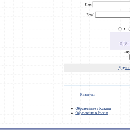
Имя
Email
5
введ
Други
Разделы
Образование в Казани
Образование в России