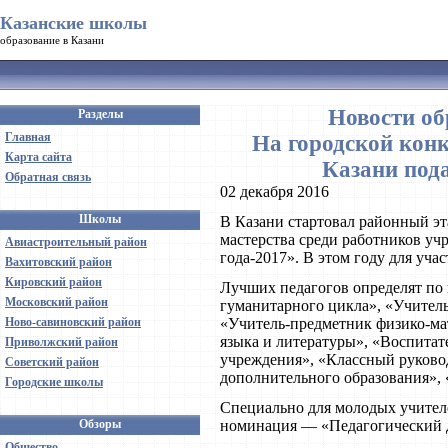
Казанские школы
образование в Казани
Новости об
Разделы
Главная
На городской конк
Карта сайта
Казани пода
Обратная связь
02 декабря 2016
Школы
В Казани стартовал районный эт
мастерства среди работников уч
Авиастроительный район
года-2017». В этом году для учас
Вахитовский район
Кировский район
Лучших педагогов определят по
Московский район
гуманитарного цикла», «Учитель
Ново-савиновский район
«Учитель-предметник физико-мат
языка и литературы», «Воспитат
Приволжский район
учреждения», «Классный руковод
Советский район
дополнительного образования», 
Городские школы
Специально для молодых учител
Обзоры
номинация — «Педагогический 
Общество