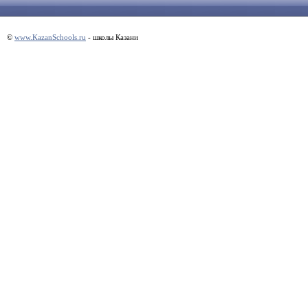
©
www.KazanSchools.ru
- школы Казани