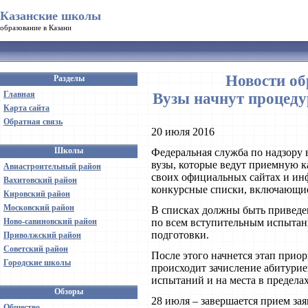
Казанские школы
образование в Казани
Новости об
Разделы
Главная
Вузы начнут процеду
Карта сайта
Обратная связь
20 июля 2016
Школы
Федеральная служба по надзору 
вузы, которые ведут приемную к
Авиастроительный район
своих официальных сайтах и ин
Вахитовский район
конкурсные списки, включающие
Кировский район
Московский район
В списках должны быть привед
Ново-савиновский район
по всем вступительным испыта
подготовки.
Приволжский район
Советский район
После этого начнется этап приор
Городские школы
происходит зачисление абитури
испытаний и на места в пределах
Обзоры
28 июля – завершается прием зая
Общество