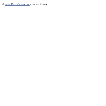
©
www.KazanSchools.ru
- школы Казани