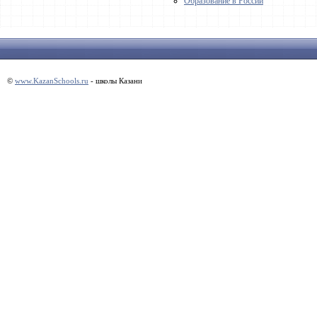
Образование в России
©
www.KazanSchools.ru
- школы Казани