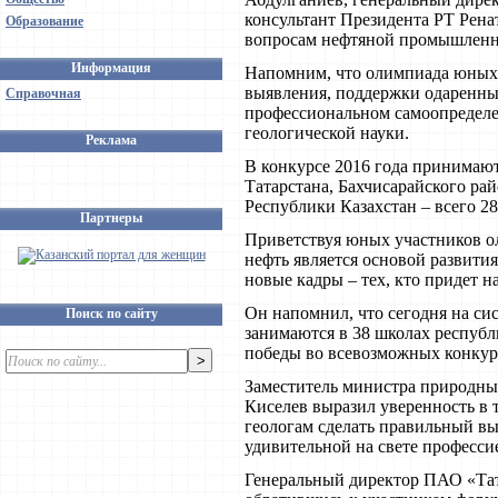
консультант Президента РТ Рен
Образование
вопросам нефтяной промышленно
Информация
Напомним, что олимпиада юных г
выявления, поддержки одаренных
Справочная
профессиональном самоопредел
геологической науки.
Реклама
В конкурсе 2016 года принимают
Татарстана, Бахчисарайского ра
Республики Казахстан – всего 2
Партнеры
Приветствуя юных участников о
нефть является основой развити
новые кадры – тех, кто придет 
Он напомнил, что сегодня на си
Поиск по сайту
занимаются в 38 школах республ
победы во всевозможных конкур
Заместитель министра природны
Киселев выразил уверенность в
геологам сделать правильный вы
удивительной на свете професси
Генеральный директор ПАО «Тат