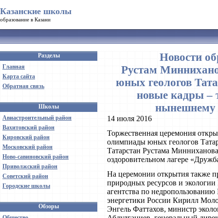
Казанские школы
образование в Казани
Новости об
Разделы
Главная
Рустам Миннихано
Карта сайта
юных геологов Тат
Обратная связь
новые кадры – т
нынешнему 
Школы
Авиастроительный район
14 июля 2016
Вахитовский район
Торжественная церемония откры
Кировский район
олимпиады юных геологов Татар
Московский район
Татарстан Рустама Минниханова 
Ново-савиновский район
оздоровительном лагере «Дружб
Приволжский район
На церемонии открытия также п
Советский район
природных ресурсов и экологии 
Городские школы
агентства по недропользованию 
энергетики России Кирилл Моло
Обзоры
Энгель Фаттахов, министр экол
Абдулганиев, генеральный дире
Общество