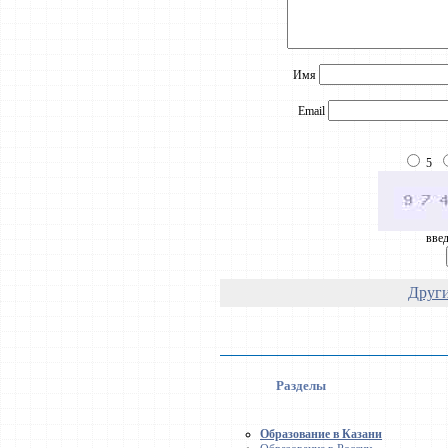
Имя
Email
5
введ
Други
Разделы
Образование в Казани