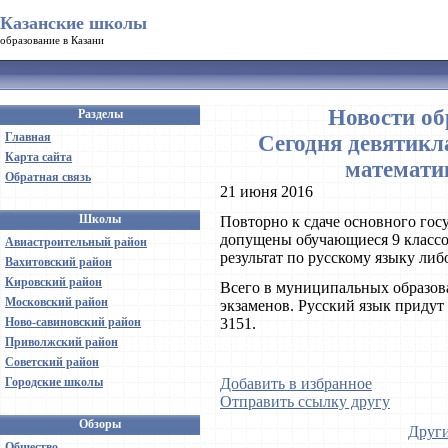
Казанские школы
образование в Казани
Новости об
Разделы
Главная
Сегодня девятикл
Карта сайта
математи
Обратная связь
21 июня 2016
Школы
Повторно к сдаче основного гос
допущены обучающиеся 9 классо
Авиастроительный район
результат по русскому языку либ
Вахитовский район
Кировский район
Всего в муниципальных образов
Московский район
экзаменов. Русский язык придут
Ново-савиновский район
3151.
Приволжский район
Советский район
Городские школы
Добавить в избранное
Отправить ссылку другу
Обзоры
Други
Общество