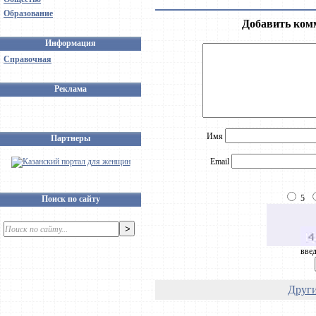
Образование
Добавить ком
Информация
Справочная
Реклама
Имя
Партнеры
Email
5
Поиск по сайту
введ
Други