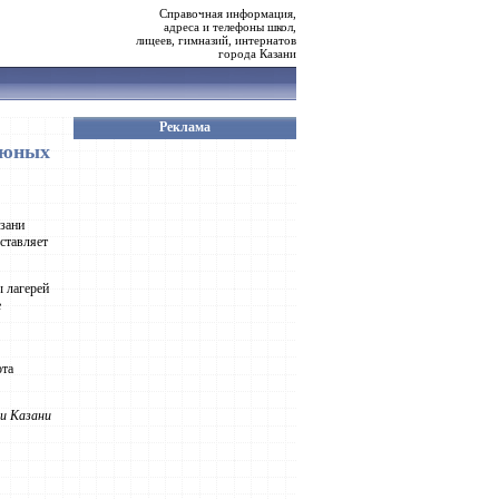
Справочная информация,
адреса и телефоны школ,
лицеев, гимназий, интернатов
города Казани
Реклама
 юных
азани
ставляет
ы лагерей
е
ота
и Казани