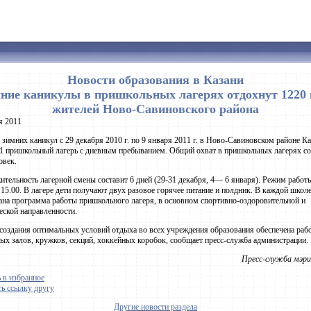
Новости образования в Казани
мние каникулы в пришкольных лагерях отдохнут 1220
жителей Ново-Савиновского района
я 2011
 зимних каникул с 29 декабря 2010 г. по 9 января 2011 г. в Ново-Савиновском районе К
1 пришкольный лагерь с дневным пребыванием. Общий охват в пришкольных лагерях со
овек.
тельность лагерной смены составит 6 дней (29-31 декабря, 4— 6 января). Режим работ
о 15.00. В лагере дети получают двух разовое горячее питание и полдник. В каждой школ
ана программа работы пришкольного лагеря, в основном спортивно-оздоровительной и
еской направленности.
создания оптимальных условий отдыха во всех учреждения образования обеспечена раб
ых залов, кружков, секций, хоккейных коробок, сообщает пресс-служба администрации.
Пресс-служба мэри
 в избранное
ь ссылку другу
Другие новости раздела