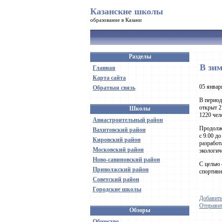
Казанские школы
образование в Казани
Разделы
В зи
Главная
Карта сайта
05 январ
Обратная связь
В период
открыт 2
Школы
1220 чел
Авиастроительный район
Продолжи
Вахитовский район
с 9.00 д
Кировский район
разработ
Московский район
экологич
Ново-савиновский район
С целью 
Приволжский район
спортивн
Советский район
Городские школы
Добавить
Отправит
Обзоры
Общество