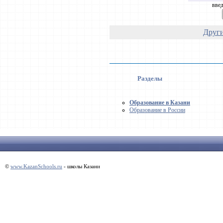
введ
Други
Разделы
Образование в Казани
Образование в России
©
www.KazanSchools.ru
- школы Казани