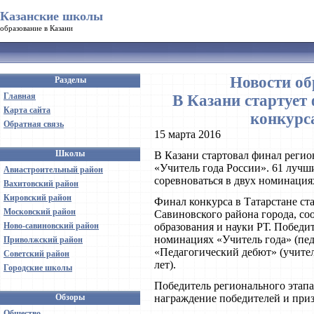
Казанские школы
образование в Казани
Новости об
Разделы
Главная
В Казани стартует
Карта сайта
конкурс
Обратная связь
15 марта 2016
Школы
В Казани стартовал финал регио
«Учитель года России». 61 лучш
Авиастроительный район
соревноваться в двух номинация
Вахитовский район
Кировский район
Финал конкурса в Татарстане ста
Московский район
Савиновского района города, со
Ново-савиновский район
образования и науки РТ. Победит
номинациях «Учитель года» (педа
Приволжский район
«Педагогический дебют» (учител
Советский район
лет).
Городские школы
Победитель регионального этапа
Обзоры
награждение победителей и призе
Общество