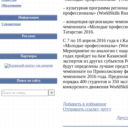
Образование
– культурная программа регион
профессионалы» (WorldSkills Rus
Информация
– концепция организации чемпион
Справочная
чемпионата «Молодые профессион
Татарстан 2016.
Реклама
С 7 по 10 апреля 2016 года в г.
«Молодые профессионалы» (World
Мероприятие по аналогии с нац
годах пройдет на базе Казанско
Партнеры
экспертов из других субъектов Р
будут определены лучшие предст
чемпионате по Приволжскому фе
чемпионате 2016 года. Предпола
Поиск по сайту
порядка 400 студентов и 350 экс
конкурсного движения WorldSkill
Добавить в избранное
Отправить ссылку другу
Други