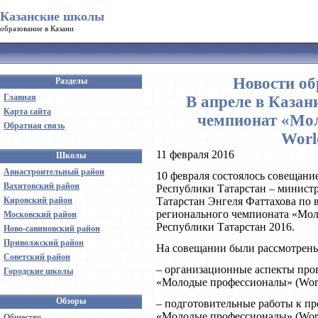
Казанские школы
образование в Казани
Новости об
Разделы
Главная
В апреле в Казан
Карта сайта
чемпионат «Мол
Обратная связь
Worl
11 февраля 2016
Школы
Авиастроительный район
10 февраля состоялось совещани
Вахитовский район
Республики Татарстан – министр
Кировский район
Татарстан Энгеля Фаттахова по 
регионального чемпионата «Моло
Московский район
Республики Татарстан 2016.
Ново-савиновский район
Приволжский район
На совещании были рассмотрен
Советский район
– организационные аспекты про
Городские школы
«Молодые профессионалы» (World
Обзоры
– подготовительные работы к п
«Молодые профессионалы» (World
Общество