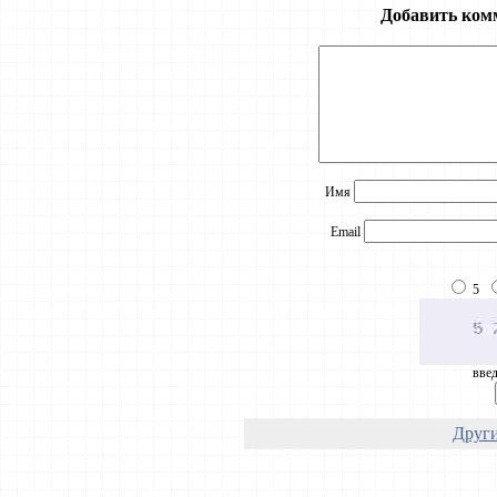
Добавить ком
Имя
Email
5
введ
Други