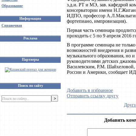
з.д.и. РТ и МЭ, зав. кафедрой к
Образование
консерватории имени Н.Г.Жиган
ИДПО, профессор А.Л.Маклыгин 
Информация
фортепиано, импровизация).
Справочная
Первая часть семинара продлится 
проходить с 5 по 9 апреля 2016 г
Реклама
В программе семинара не только
возможностей внедрения и разви
музыкального образования, но и
Партнеры
руководителями детских джазовы
Василевским, Р.М. Шайхеловой,
России и Америки, сообщает И
Поиск по сайту
Добавить в избранное
Отправить ссылку другу
Други
Добавить ком