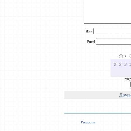
Имя
Email
5
введ
Други
Разделы