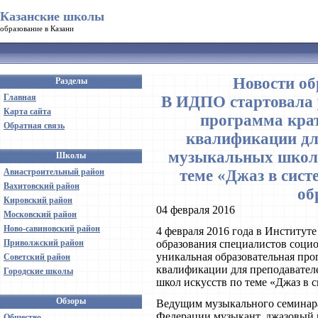
Казанские школы
образование в Казани
Новости об
Разделы
Главная
В ИДПО стартовала 
Карта сайта
программа кра
Обратная связь
квалификации дл
музыкальных школ 
Школы
Авиастроительный район
теме «Джаз в сист
Вахитовский район
об
Кировский район
04 февраля 2016
Московский район
Ново-савиновский район
4 февраля 2016 года в Институт
Приволжский район
образования специалистов социо
уникальная образовательная пр
Советский район
квалификации для преподавател
Городские школы
школ искусств по теме «Джаз в 
Обзоры
Ведущим музыкального семинара
Федерации музыкант, джазовый 
Общество