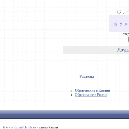
5
введ
Други
Разделы
Образование в Казани
Образование в России
©
www.KazanSchools.ru
- школы Казани