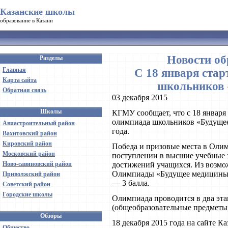
Казанские школы
образование в Казани
Новости об
Разделы
Главная
С 18 января ста
Карта сайта
школьников 
Обратная связь
03 декабря 2015
Школы
КГМУ сообщает, что с 18 января
олимпиада школьников «Будущее
Авиастроительный район
года.
Вахитовский район
Кировский район
Победа и призовые места в Оли
Московский район
поступлении в высшие учебные з
Ново-савиновский район
достижений учащихся. Из возмо
Олимпиады «Будущее медицины» п
Приволжский район
— 3 балла.
Советский район
Городские школы
Олимпиада проводится в два эт
(общеобразовательные предметы 
Обзоры
18 декабря 2015 года на сайте Каз
Общество