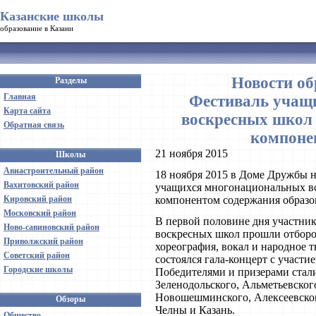
Казанские школы
образование в Казани
Новости об
Разделы
Главная
Фестиваль учащ
Карта сайта
воскресных школ
Обратная связь
компоне
21 ноября 2015
Школы
Авиастроительный район
18 ноября 2015 в Доме Дружбы н
Вахитовский район
учащихся многонациональных во
Кировский район
компонентом содержания образо
Московский район
В первой половине дня участни
Ново-савиновский район
воскресных школ прошли отборо
Приволжский район
хореография, вокал и народное 
Советский район
состоялся гала-концерт с участ
Городские школы
Победителями и призерами стал
Зеленодольского, Альметьевског
Новошешминского, Алексеевског
Обзоры
Челны и Казань.
Общество