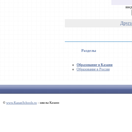
введ
Други
Разделы
Образование в Казани
Образование в России
©
www.KazanSchools.ru
- школы Казани