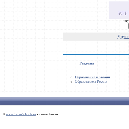
введ
Други
Разделы
Образование в Казани
Образование в России
©
www.KazanSchools.ru
- школы Казани