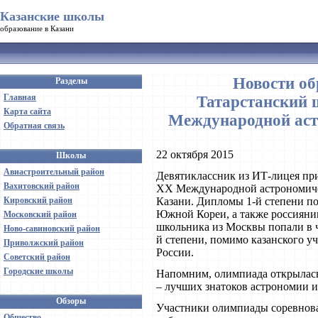
Казанские школы
образование в Казани
Новости об
Разделы
Главная
Татарстанский 
Карта сайта
Международной аст
Обратная связь
22 октября 2015
Школы
Авиастроительный район
Девятиклассник из ИТ-лицея при
Вахитовский район
XX Международной астрономичес
Кировский район
Казани. Дипломы 1-й степени п
Южной Кореи, а также россияни
Московский район
школьника из Москвы попали в 
Ново-савиновский район
й степени, помимо казанского у
Приволжский район
России.
Советский район
Городские школы
Напомним, олимпиада открылась 
– лучших знатоков астрономии из
Обзоры
Участники олимпиады соревновал
Общество