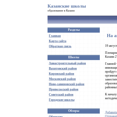
Казанские школы
образование в Казани
Разделы
На а
Главная
Карта сайта
19 авгус
Обратная связь
Пленарно
Казани 2
Школы
Авиастроительный район
Главной 
инноваци
Вахитовский район
пройдут 
Кировский район
организа
Московский район
заместит
образова
Ново-савиновский район
районных
Приволжский район
К началу
Советский район
методиче
Городские школы
Обзоры
Добавить
Отправит
Общество