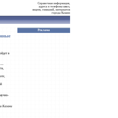
Справочная информация,
адреса и телефоны школ,
лицеев, гимназий, интернатов
города Казани
Реклама
онные
ойдет в
и —
та,
оте,
ий
научно-
и Казани