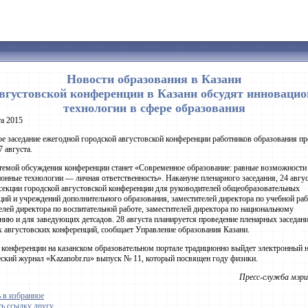
Новости образования в Казани
вгустовской конференции в Казани обсудят инноваци
технологии в сфере образования
та 2015
е заседание ежегодной городской августовской конференции работников образования пр
7 августа.
темой обсуждения конференции станет «Современное образование: равные возможност
онные технологии — личная ответственность». Накануне пленарного заседания, 24 авгус
секции городской августовской конференции для руководителей общеобразовательных
ций и учреждений дополнительного образования, заместителей директора по учебной раб
елей директора по воспитательной работе, заместителей директора по национальному
нию и для заведующих детсадов. 28 августа планируется проведение пленарных заседан
 августовских конференций, сообщает Управление образования Казани.
 конференции на казанском образовательном портале традиционно выйдет электронный 
ский журнал «Kazanobr.ru» выпуск № 11, который посвящен году физики.
Пресс-служба мэри
 в избранное
ь ссылку другу