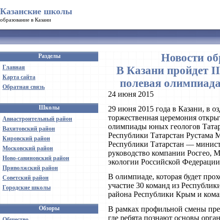
Казанские школы
образование в Казани
Новости об
Разделы
Главная
В Казани пройдет I
Карта сайта
полевая олимпиада
Обратная связь
24 июня 2015
Школы
29 июня 2015 года в Казани, в о
торжественная церемония откры
Авиастроительный район
олимпиады юных геологов Татар
Вахитовский район
Республики Татарстан Рустама 
Кировский район
Республики Татарстан — министр
Московский район
руководство компании Росгео, 
Ново-савиновский район
экологии Российской Федерации 
Приволжский район
В олимпиаде, которая будет про
Советский район
участие 30 команд из Республики
Городские школы
района Республики Крым и коман
Обзоры
В рамках профильной смены пре
где ребята познают основы орга
Общество