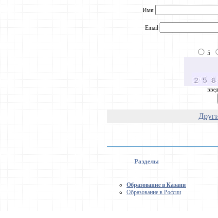
Имя
Email
5
введ
Други
Разделы
Образование в Казани
Образование в России