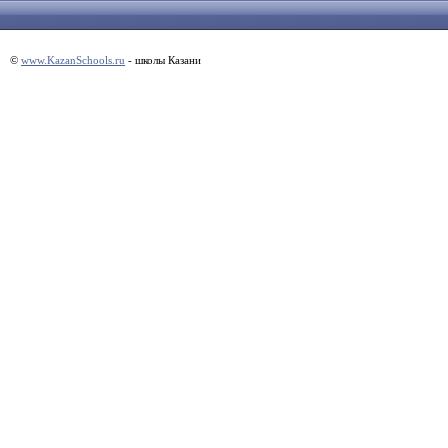
©
www.KazanSchools.ru
- школы Казани