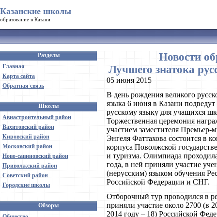
Казанские школы
образование в Казани
Новости об
Разделы
Главная
Лучшего знатока рус
Карта сайта
05 июня 2015
Обратная связь
В день рождения великого русск
языка 6 июня в Казани подведу
Школы
русскому языку для учащихся шк
Авиастроительный район
Торжественная церемония награ
Вахитовский район
участием заместителя Премьер-м
Кировский район
Энгеля Фаттахова состоится в к
Московский район
корпуса Поволжской государстве
и туризма. Олимпиада проходила
Ново-савиновский район
года, в ней приняли участие уче
Приволжский район
(нерусским) языком обучения Ре
Советский район
Российской Федерации и СНГ.
Городские школы
Отборочный тур проводился в ре
приняли участие около 2700 (в 2
Обзоры
2014 году – 18) Российской Фед
Общество