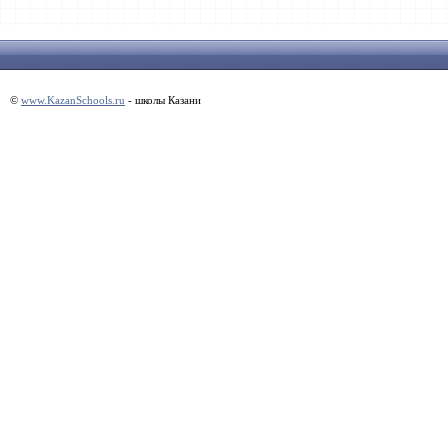
©
www.KazanSchools.ru
- школы Казани