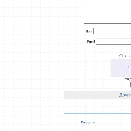
Имя
Email
5
введ
Други
Разделы