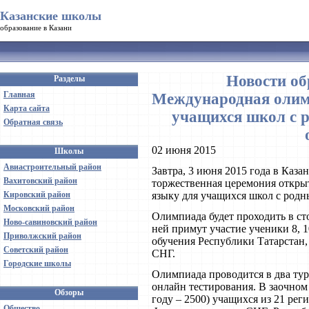
Казанские школы
образование в Казани
Новости об
Разделы
Главная
Международная олимп
Карта сайта
учащихся школ с 
Обратная связь
02 июня 2015
Школы
Авиастроительный район
Завтра, 3 июня 2015 года в Каз
Вахитовский район
торжественная церемония откр
Кировский район
языку для учащихся школ с родн
Московский район
Олимпиада будет проходить в сто
Ново-савиновский район
ней примут участие ученики 8, 
Приволжский район
обучения Республики Татарстан,
Советский район
СНГ.
Городские школы
Олимпиада проводится в два ту
онлайн тестирования. В заочном 
Обзоры
году – 2500) учащихся из 21 реги
Общество