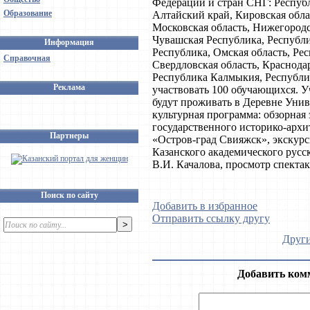
Федерации и стран СНГ: Республ
Образование
Алтайский край, Кировская облас
Московская область, Нижегородс
Чувашская Республика, Республ
Информация
Республика, Омская область, Ре
Справочная
Свердловская область, Краснода
Республика Калмыкия, Республик
Реклама
участвовать 100 обучающихся.
будут проживать в Деревне Унив
культурная программа: обзорная 
государственного историко-архи
Партнеры
«Остров-град Свияжск», экскурс
Казанского академического русс
В.И. Качалова, просмотр спекта
Поиск по сайту
Добавить в избранное
Отправить ссылку другу
Други
Добавить ком