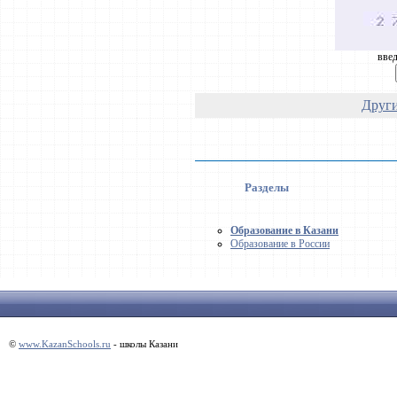
введ
Други
Разделы
Образование в Казани
Образование в России
©
www.KazanSchools.ru
- школы Казани