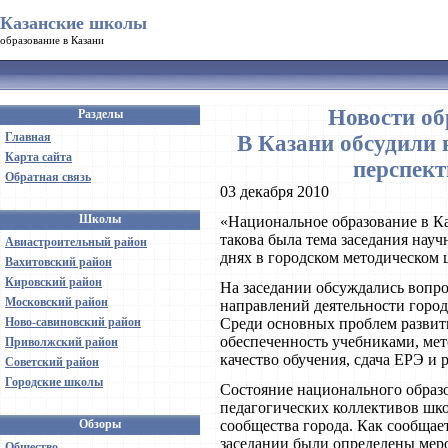
Казанские школы
образование в Казани
Новости об
Разделы
Главная
В Казани обсудили 
Карта сайта
перспект
Обратная связь
03 декабря 2010
Школы
«Национальное образование в Ка
такова была тема заседания науч
Авиастроительный район
днях в городском методическом 
Вахитовский район
Кировский район
На заседании обсуждались вопро
Московский район
направлений деятельности город
Ново-савиновский район
Среди основных проблем развити
обеспеченность учебниками, мет
Приволжский район
качество обучения, сдача ЕРЭ и 
Советский район
Городские школы
Состояние национального образо
педагогических коллективов шко
Обзоры
сообщества города. Как сообщае
заседании были определены ме
Общество