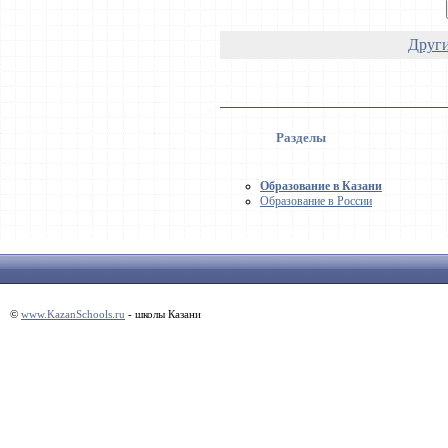
Други
Разделы
Образование в Казани
Образование в России
©
www.KazanSchools.ru
- школы Казани