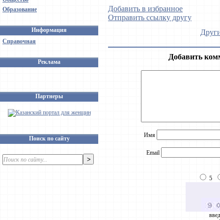
Добавить в избранное
Образование
Отправить ссылку другу
Информация
Други
Справочная
Добавить ком
Реклама
Партнеры
Имя
Поиск по сайту
Email
5
введ