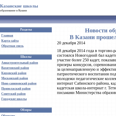
Казанские школы
образование в Казани
Новости об
Разделы
Главная
В Казани прошел
Карта сайта
20 декабря 2014
Обратная связь
18 декабря 2014 года в торгово-
состоялся Новогодний бал кадет
Школы
участие более 250 кадет, показа
Авиастроительный район
призеры конкурсов, соревновани
Вахитовский район
за целенаправленную и эффектив
Кировский район
патриотического воспитания по
Московский район
молодежи педагогические колл
интернат Сабинского района, ка
Ново-савиновский район
кадетская школа-интернат г. Т
Приволжский район
письмами Министерства образов
Советский район
Городские школы
Обзоры
Общество