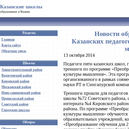
Казанские школы
образование в Казани
Новости об
Разделы
Главная
Казанских педагог
Карта сайта
м
Обратная связь
13 октября 2014
Школы
Педагоги пяти казанских школ,
тренинги по программе «Преобра
Авиастроительный район
культуры мышления». Эта програ
Вахитовский район
организованного в рамках совме
Кировский район
науки РТ и Сингапурской компани
Московский район
Ново-савиновский район
Тренинги прошли для педагогов
школы №72 Советского района, 
Приволжский район
интерната №4 Кировского район
Советский район
района. По программе «Преобраз
Городские школы
культуры мышления» обучаются 
образовательных учреждений, к
Обзоры
«Преобразование обучения для 2
Общество