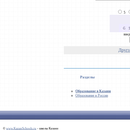
5
введ
Други
Разделы
Образование в Казани
Образование в России
©
www.KazanSchools.ru
- школы Казани