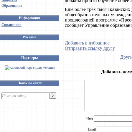
должны пройти обучение более 2
Образование
Еще более трех тысяч казанских
общеобразовательных учреждений
Информация
прошлогодней программе «Преоб
Справочная
сообщает Управление образован
Реклама
Добавить в избранное
Отправить ссылку другу
Други
Партнеры
Добавить ком
Поиск по сайту
Имя
Email