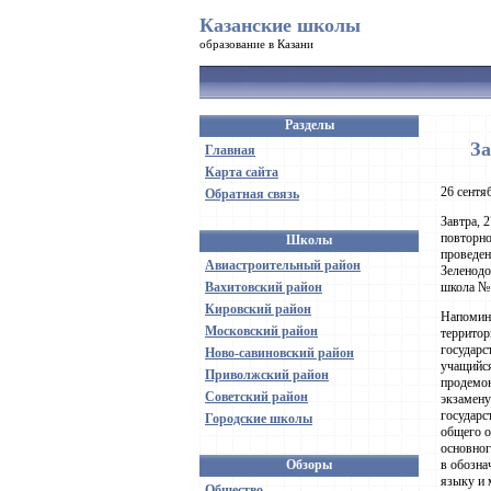
Казанские школы
образование в Казани
Разделы
За
Главная
Карта сайта
26 сентя
Обратная связь
Завтра, 
повторно
Школы
проведен
Авиастроительный район
Зеленодо
Вахитовский район
школа № 
Кировский район
Напомина
Московский район
территор
государс
Ново-савиновский район
учащийся
Приволжский район
продемон
Советский район
экзамену
государс
Городские школы
общего о
основног
Обзоры
в обозна
языку и 
Общество