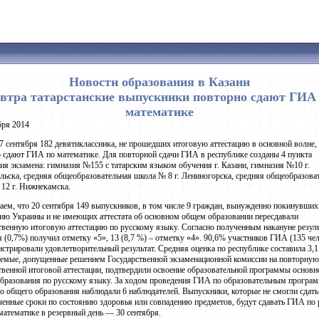
Новости образования в Казани
втра татарстанские выпускники повторно сдают ГИА
математике
бря 2014
27 сентября 182 девятиклассника, не прошедших итоговую аттестацию в основной волне,
 сдают ГИА по математике. Для повторной сдачи ГИА в республике созданы 4 пункта
ия экзамена: гимназия №155 с татарским языком обучения г. Казани, гимназия №10 г.
льска, средняя общеобразовательная школа № 8 г. Лениногорска, средняя общеобразова
12 г. Нижнекамска.
ем, что 20 сентября 149 выпускников, в том числе 9 граждан, вынужденно покинувших
ию Украины и не имеющих аттестата об основном общем образовании пересдавали
твенную итоговую аттестацию по русскому языку. Согласно полученным накануне резуль
 (0,7%) получил отметку «5», 13 (8,7 %) – отметку «4». 90,6% участников ГИА (135 чел
стрировали удовлетворительный результат. Средняя оценка по республике составила 3,1
емые, допущенные решением Государственной экзаменационной комиссии на повторную
твенной итоговой аттестации, подтвердили освоение образовательной программы основн
бразования по русскому языку. За ходом проведения ГИА по образовательным програ
о общего образования наблюдали 6 наблюдателей. Выпускники, которые не смогли сдать
ченные сроки по состоянию здоровья или совпадению предметов, будут сдавать ГИА по
математике в резервный день — 30 сентября.