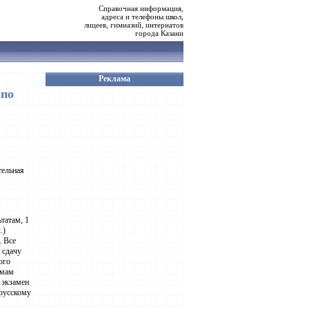
Справочная информация,
адреса и телефоны школ,
лицеев, гимназий, интернатов
города Казани
Реклама
 по
тельная
татам, 1
.)
. Все
 сдачу
ого
ммам
 экзамен
 русскому