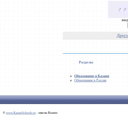
введ
Други
Разделы
Образование в Казани
Образование в России
©
www.KazanSchools.ru
- школы Казани