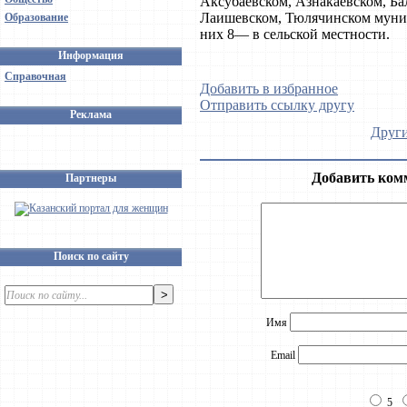
Аксубаевском, Азнакаевском, Б
Лаишевском, Тюлячинском муниц
Образование
них 8— в сельской местности.
Информация
Справочная
Добавить в избранное
Отправить ссылку другу
Реклама
Други
Добавить ком
Партнеры
Поиск по сайту
Имя
Email
5