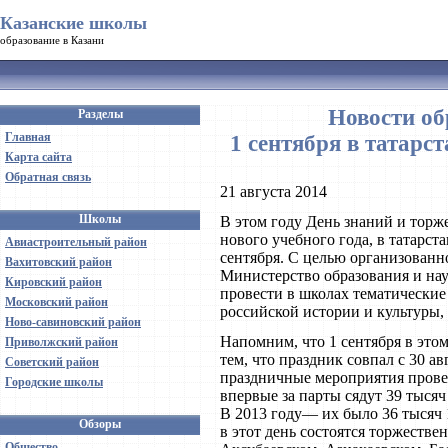
Казанские школы
образование в Казани
Новости об
Разделы
Главная
1 сентября в татарс
Карта сайта
Обратная связь
21 августа 2014
Школы
В этом году День знаний и тор
нового учебного года, в татарс
Авиастроительный район
сентября. С целью организованно
Вахитовский район
Министерство образования и на
Кировский район
провести в школах тематически
Московский район
российской истории и культуры, 
Ново-савиновский район
Напомним, что 1 сентября в этом
Приволжский район
тем, что праздник совпал с 30 а
Советский район
праздничные мероприятия провес
Городские школы
впервые за парты сядут 39 тысяч
В 2013 году— их было 36 тысяч 1
Обзоры
в этот день состоятся торжеств
Общество