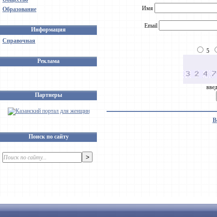
Имя
Образование
Email
Информация
Справочная
5
Реклама
введ
Партнеры
В
Поиск по сайту