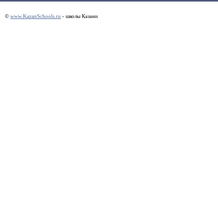
©
www.KazanSchools.ru
- школы Казани