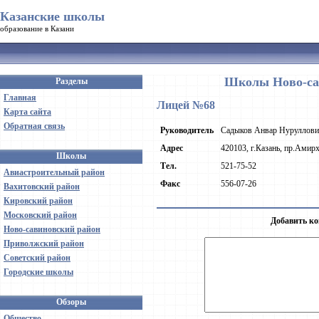
Казанские школы
образование в Казани
Школы Ново-сав
Разделы
Главная
Лицей №68
Карта сайта
Обратная связь
Руководитель
Садыков Анвар Нуруллови
Адрес
420103, г.Казань, пр.Амирх
Школы
Тел.
521-75-52
Авиастроительный район
Факс
556-07-26
Вахитовский район
Кировский район
Московский район
Добавить ко
Ново-савиновский район
Приволжский район
Советский район
Городские школы
Обзоры
Общество