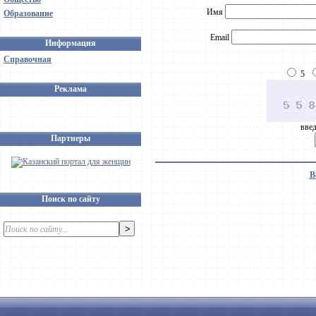
Имя
Образование
Email
Информация
Справочная
5
Реклама
введ
Партнеры
В
Поиск по сайту