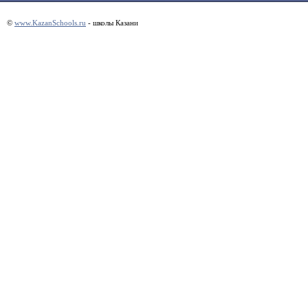
©
www.KazanSchools.ru
- школы Казани