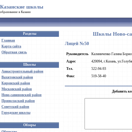
Казанские школы
образование в Казани
Школы Ново-сав
Разделы
Главная
Лицей №50
Карта сайта
Обратная связь
Руководитель
Калиниченко Галина Борис
Адрес
420094, г.Казань, ул.Голуб
Школы
Тел.
522-94-93
Авиастроительный район
Факс
519-58-40
Вахитовский район
Кировский район
Московский район
Добавить ко
Ново-савиновский район
Приволжский район
Советский район
Городские школы
Обзоры
Общество