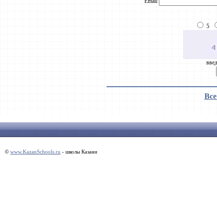
Email
5
введ
Все
©
www.KazanSchools.ru
- школы Казани