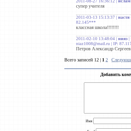
2011-08-27 16:36:12 |
ислам
супер учителя
2011-03-13 15:13:37 |
настя
82.145***
классная школа!!!!!!!!
2011-02-10 13:48:04 |
нияз
|
niaz1008@mail.ru | IP: 87.1
Петров Александр Сергеев
Всего записей 12 |
1
2
Следующа
Добавить ком
Имя