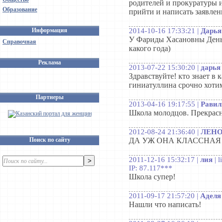
родителей и прокуратуры и
Образование
прийти и написать заявлен
2014-10-16 17:33:21 |
Дарья
Информация
У Фариды Хасановны День 
Справочная
какого года)
Реклама
2013-07-22 15:30:20 |
дарья
Здравствуйте! кто знает в
гиниатуллина срочно хотим
Партнеры
2013-04-16 19:17:55 |
Равил
Школа молодцов. Прекрас
2012-08-24 21:36:40 |
ЛЕНО
ДА УЖ ОНА КЛАССНАЯ
Поиск по сайту
2011-12-16 15:32:17 |
лия
| 
IP: 87.117***
Школа супер!
2011-09-17 21:57:20 |
Аделя
Нашли что написать!