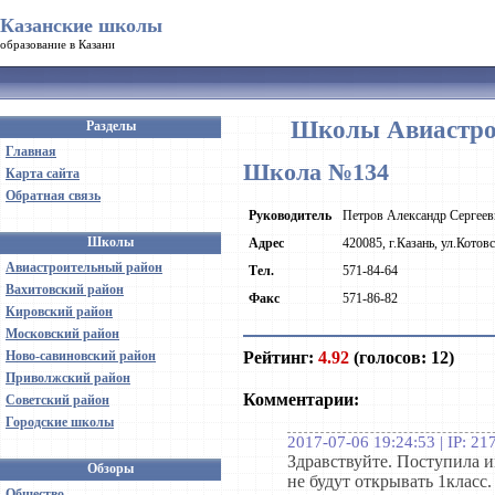
Казанские школы
образование в Казани
Школы Авиастрои
Разделы
Главная
Школа №134
Карта сайта
Обратная связь
Руководитель
Петров Александр Сергеев
Школы
Адрес
420085, г.Казань, ул.Котовс
Авиастроительный район
Тел.
571-84-64
Вахитовский район
Факс
571-86-82
Кировский район
Московский район
Рейтинг:
4.92
(голосов: 12)
Ново-савиновский район
Приволжский район
Комментарии:
Советский район
Городские школы
2017-07-06 19:24:53 | IP: 21
Здравствуйте. Поступила и
Обзоры
не будут открывать 1класс
Общество